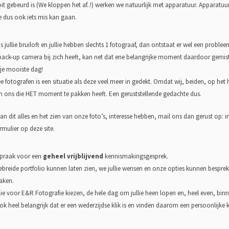
t gebeurd is (We kloppen het af..!) werken we natuurlijk met apparatuur. Apparatuur
 dus ook iets mis kan gaan.
 jullie bruiloft en jullie hebben slechts 1 fotograaf, dan ontstaat er wel een problee
 back-up camera bij zich heeft, kan net dat ene belangrijke moment daardoor gemist
je mooiste dag!
 fotografen is een situatie als deze veel meer in gedekt. Omdat wij, beiden, op he
 van ons die HET moment te pakken heeft. Een geruststellende gedachte dus.
van dit alles en het zien van onze foto’s, interesse hebben, mail ons dan gerust op: 
mulier op deze site.
praak voor een
geheel vrijblijvend
kennismakingsgesprek.
breide portfolio kunnen laten zien, we jullie wensen en onze opties kunnen bespreke
aken.
llie voor E&R Fotografie kiezen, de hele dag om jullie heen lopen en, heel even, binn
ook heel belangrijk dat er een wederzijdse klik is en vinden daarom een persoonlijke