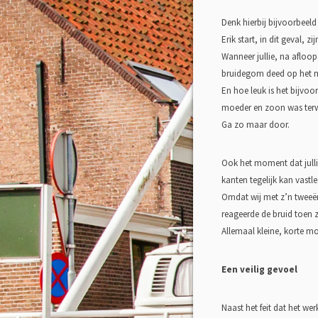
Denk hierbij bijvoorbeeld
Erik start, in dit geval, 
Wanneer jullie, na afloop,
bruidegom deed op het mo
En hoe leuk is het bijvo
moeder en zoon was terwijl
Ga zo maar door.
Ook het moment dat jullie
kanten tegelijk kan vastl
Omdat wij met z’n tweeën 
reageerde de bruid toen 
Allemaal kleine, korte m
Een veilig gevoel
Naast het feit dat het wer