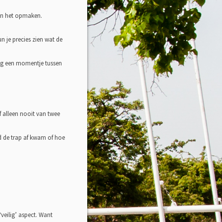
 en het opmaken.
un je precies zien wat de
nog een momentje tussen
f alleen nooit van twee
id de trap af kwam of hoe
‘veilig’ aspect. Want