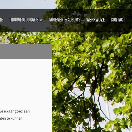
me
Trouwfotografie
»
Tarieven & Albums
Werkwijze
Contact
we elkaar goed aan.
nten te kunnen