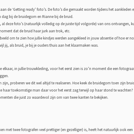
 aan de ‘Getting ready’ foto’s. De foto’s die gemaakt worden tijdens het aankleden
zijn dag bij de bruidegom en Rianne bij de bruid.
 al deze foto’s (natuurlijk volledig op de juiste tijd volgorde) van ons ontvangen, k
ment dat de bruid haar jurk aan trok, etc.
orbeeld om te zien hoe jullie kindjes werden aangekleed in jouw absentie of hoe er 
 jij, als bruid, je bij je ouders thuis aan het klaarmaken was.
 elkaar, in jullie trouwkleding, voor het eerst zien is zo’n moment die een fotograa
eggen.
zijn, proberen we dit wel altijd te realiseren. Hoe keek de bruidegom toen zijn bru
ze haar toekomstige man daar voor het eerst zag terwijl op haar stond te wachten?
omenten die juist zo waardevol zijn om van twee kanten te bekijken.
ken met twee fotografen veel prettiger (en gezelliger) is, heeft het natuurlijk ook een 