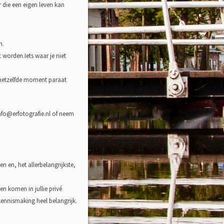
 die een eigen leven kan
m.
 worden.Iets waar je niet
t hetzelfde moment paraat
info@erfotografie.nl of neem
n en, het allerbelangrijkste,
en komen in jullie privé
 kennismaking heel belangrijk.